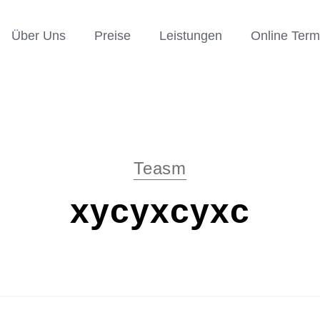
Über Uns
Preise
Leistungen
Online Term
Teasm
xycyxcyxc
übra
 Stylist