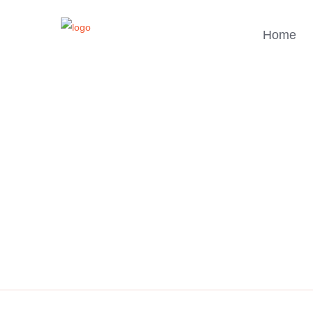
Home
Hazal
K
Inhaberin & Friseurmeisterin
Top