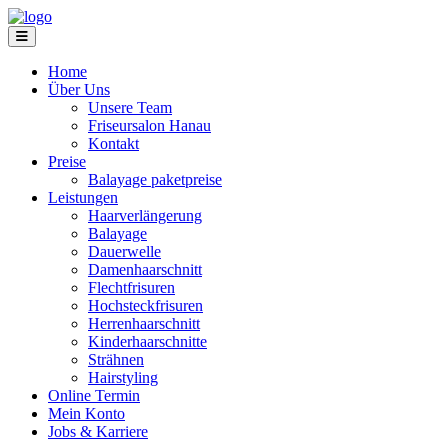
Home
Über Uns
Unsere Team
Friseursalon Hanau
Kontakt
Preise
Balayage paketpreise
Leistungen
Haarverlängerung
Balayage
Dauerwelle
Damenhaarschnitt
Flechtfrisuren
Hochsteckfrisuren
Herrenhaarschnitt
Kinderhaarschnitte
Strähnen
Hairstyling
Online Termin
Mein Konto
Jobs & Karriere